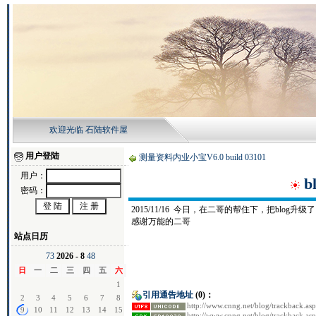
欢迎光临 石陆软件屋
用户登陆
测量资料内业小宝V6.0 build 03101
用户：
b
密码：
2015/11/16 今日，在二哥的帮住下，把blog升级
感谢万能的二哥
站点日历
7
3
2026 - 8
4
8
日
一
二
三
四
五
六
1
引用通告地址
(0)：
2
3
4
5
6
7
8
http://www.cnng.net/blog/trackback.as
9
10
11
12
13
14
15
http://www.cnng.net/blog/trackback