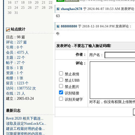
16
17
18
19
20
21
22
23
24
25
26
27
28
29
zhanghao2678
于 2024-06-07 10:53 AM 发表评
30
31
63
888888880
于 2018-12-10 04:34 PM 发表评论：
站点统计
牛
日志：98 篇
评论：227 篇
发表评论 - 不要忘了输入验证码哦!
引用：0 个
会员：4375 人
作者：
用户名：
主题：22 个
帖子：27 个
评论：
音乐：1 首
资源：1 个
禁止表情
相册：1 张
禁止UBB
留言：1223 个
禁止图片
访问：13877552 次
识别链接
在线：21 人
建立：2005-03-24
识别关键字
最新日志
Revit 2020 相关下载连...
读取及设定NumLock/Ca...
建设工程最好用的必备...
沉降观测资料的内容有...