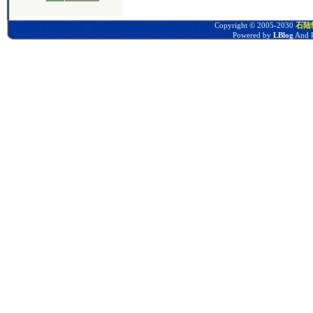
Copyright © 2005-2030
石陆软
Powered by
LBlog
And P