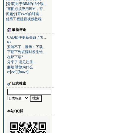
[分享]对于BIM的16个误...
“审图必须应用BIM，否...
问题:打开excel的时候...
优秀工程建设视频教程...
最新评论
CAD插件更新失败了怎...
63
安装不了，显示：下载...
下载下列资源时发生错...
在那下载?
分享了 没见注册...
麻烦 请教为什么...
cc[evil][frown]
日志搜索
本站QQ群