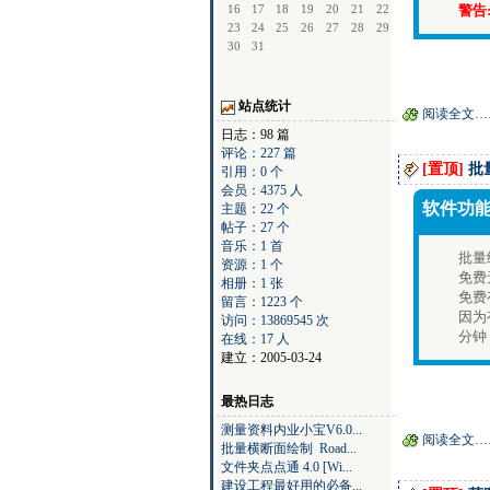
16
17
18
19
20
21
22
警告
23
24
25
26
27
28
29
30
31
站点统计
阅读全文…
日志：98 篇
评论：227 篇
[置顶]
批量
引用：0 个
会员：4375 人
软件功
主题：22 个
帖子：27 个
音乐：1 首
批量
资源：1 个
免费
相册：1 张
免费
留言：1223 个
因为
访问：13869545 次
分钟
在线：17 人
建立：2005-03-24
最热日志
测量资料内业小宝V6.0...
阅读全文…
批量横断面绘制 Road...
文件夹点点通 4.0 [Wi...
建设工程最好用的必备...