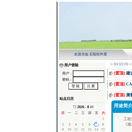
欢迎光临 石陆软件屋
|<
[1]
[2]
[3]
>|
用户登陆
[置顶]
建
用户：
密码：
[置顶]
CA
[置顶]
测量
站点日历
用途简
7
3
2026 - 8
4
8
日
一
二
三
四
五
六
工程
1
《施
2
3
4
5
6
7
8
9
10
11
12
13
14
15