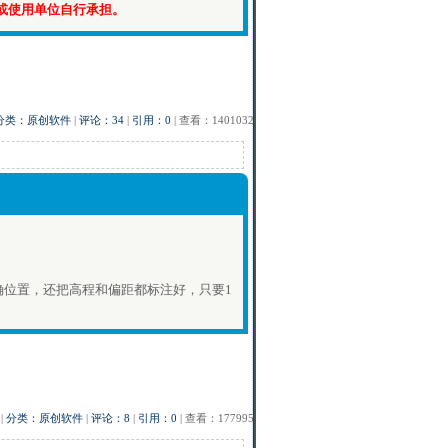
或使用单位自行承担。
分类：原创软件
|
评论：34
|
引用：0
| 查看：1401032
位置，还把高程和偏距都标注好，只要1
|
分类：原创软件
|
评论：8
|
引用：0
| 查看：177995