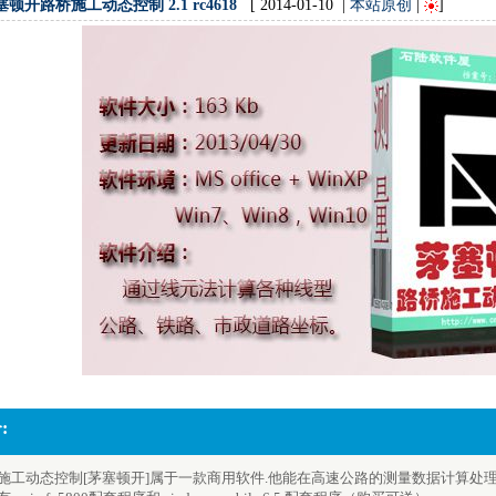
塞顿开路桥施工动态控制 2.1 rc4618
[ 2014-01-10 |
本站原创
|
]
:
施工动态控制[茅塞顿开]属于一款商用软件.他能在高速公路的测量数据计算处理