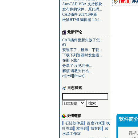
[置顶]
茅
AutoCAD VBA 支持模块...
发布你的软件、原代码...
CAD插件 201710更新
松鼠HTML编辑器 1.5.2...
最新评论
CAD插件更新失败了怎...
63
安装不了，显示：下载...
下载下列资源时发生错...
在那下载?
分享了 没见注册...
麻烦 请教为什么...
cc[evil][frown]
日志搜索
友情链接
软件简介
石陆软件屋
百度VB吧
枫
叶在线
枕善居
博客园
紫
路桥
水晶工作室