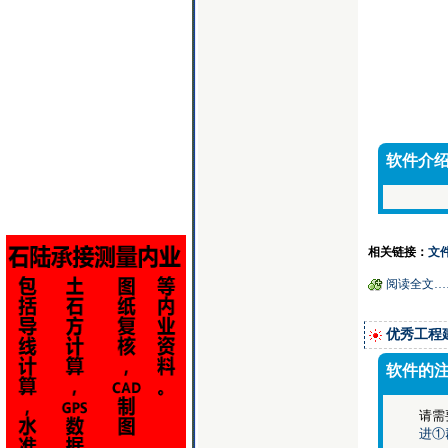
软件介
相关链接：
文
阅读全文…
优秀工程
软件的
请需
进①群