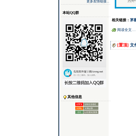
另外有
更多友情链接...
本站QQ群
相关链接：
茅
阅读全文…
[置顶]
文件
其他信息