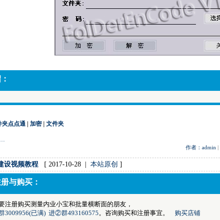
绍：
件夹点点通
|
加密
|
文件夹
…
作者：admin
|
建设视频教程
[ 2017-10-28 |
本站原创
]
注册与购买：
要注册购买测量内业小宝和批量横断面的朋友，
3009956(已满)
进②群493160575
。咨询购买和注册事宜。
购买店铺