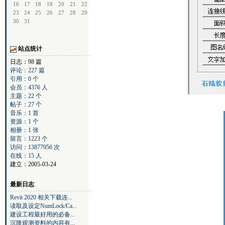
16
17
18
19
20
21
22
23
24
25
26
27
28
29
30
31
站点统计
日志：98 篇
评论：227 篇
引用：0 个
会员：4376 人
主题：22 个
帖子：27 个
音乐：1 首
资源：1 个
相册：1 张
留言：1223 个
访问：13877956 次
在线：15 人
建立：2005-03-24
最新日志
Revit 2020 相关下载连...
读取及设定NumLock/Ca...
建设工程最好用的必备...
沉降观测资料的内容有...