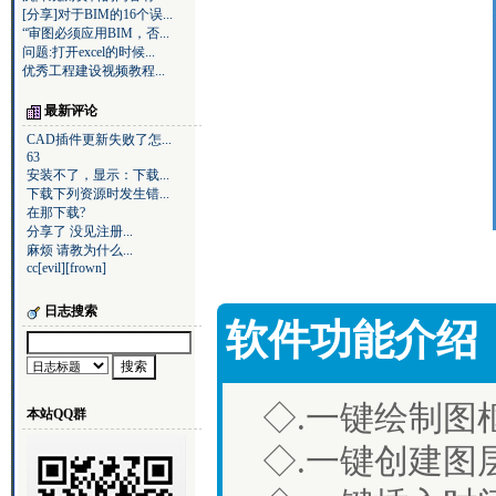
[分享]对于BIM的16个误...
“审图必须应用BIM，否...
问题:打开excel的时候...
优秀工程建设视频教程...
最新评论
CAD插件更新失败了怎...
63
安装不了，显示：下载...
下载下列资源时发生错...
在那下载?
分享了 没见注册...
麻烦 请教为什么...
cc[evil][frown]
日志搜索
软件功能介绍
◇.一键绘制图
本站QQ群
◇.一键创建图