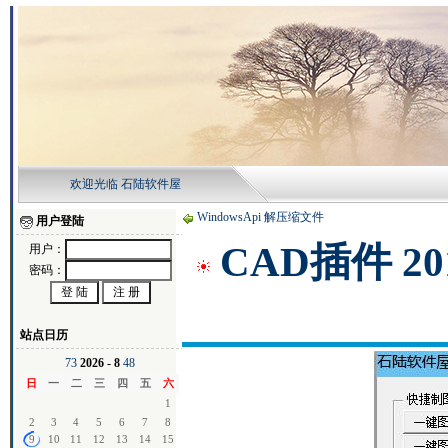
欢迎光临 石陆软件屋
WindowsApi 解压缩文件
用户登陆
CAD插件 20
用户：
密码：
站点日历
7
3
2026 - 8
4
8
日
一
二
三
四
五
六
1
2
3
4
5
6
7
8
9
10
11
12
13
14
15