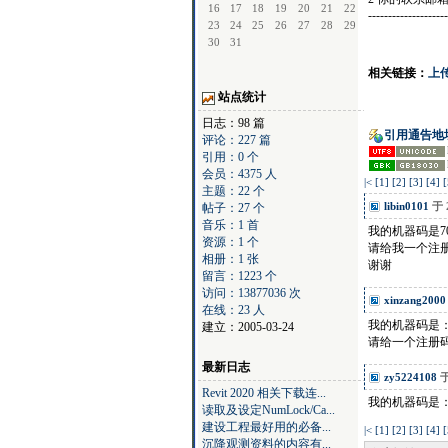
16
17
18
19
20
21
22
--------------------
23
24
25
26
27
28
29
30
31
相关链接：
上
站点统计
日志：98 篇
引用通告地
评论：227 篇
引用：0 个
会员：4375 人
|<
[1]
[2]
[3]
[4]
[
主题：22 个
libin0101
于 
帖子：27 个
音乐：1 首
我的机器码是706
资源：1 个
请给我一个注
相册：1 张
谢谢
留言：1223 个
访问：13877036 次
xinzang2000
在线：23 人
我的机器码是：11
建立：2005-03-24
请给一个注册
最新日志
zy5224108
于
Revit 2020 相关下载连...
我的机器码是：2
读取及设定NumLock/Ca...
建设工程最好用的必备...
|<
[1]
[2]
[3]
[4]
[
沉降观测资料的内容有...