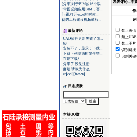
发表评论 - 
[分享]对于BIM的16个误...
“审图必须应用BIM，否...
作
问题:打开excel的时候...
评
优秀工程建设视频教程...
禁止表情
最新评论
禁止UBB
CAD插件更新失败了怎...
禁止图片
63
安装不了，显示：下载...
识别链接
下载下列资源时发生错...
识别关键
在那下载?
分享了 没见注册...
麻烦 请教为什么...
cc[evil][frown]
日志搜索
本站QQ群