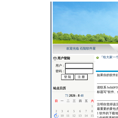
欢迎光临 石陆软件屋
『给大家一
用户登陆
用户：
密码：
如果你的软件
--------------------
请联系 bshkl#16
站点日历
标题写“软件、
7
3
2026 - 8
4
8
--------------------
日
一
二
三
四
五
六
注明你觉得该
1
最重要的要包
2
3
4
5
6
7
8
1 软件的下载
9
10
11
12
13
14
15
2 你的联系邮